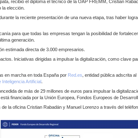
a, recibió el diploma el técnico de la OAP FREMM, Cristian Rabadá
la elección.
ante la reciente presentación de una nueva etapa, tras haber lograd
a para que todas las empresas tengan la posibilidad de fortalecer s
última generación.
ión estimada directa de 3.000 empresarios.
tos. Iniciativas dirigidas a impulsar la digitalización, como clave par
tas en marcha en toda España por
Red.es
, entidad pública adscrita al
nteligencia Artificial
.
ncedida de más de 29 millones de euros para impulsar la digitaliza
stá financiada por la Unión Europea, Fondos Europeos de Desarroll
os de la oficina Cristian Rabadán y Manuel Lorenzo a través del teléfo