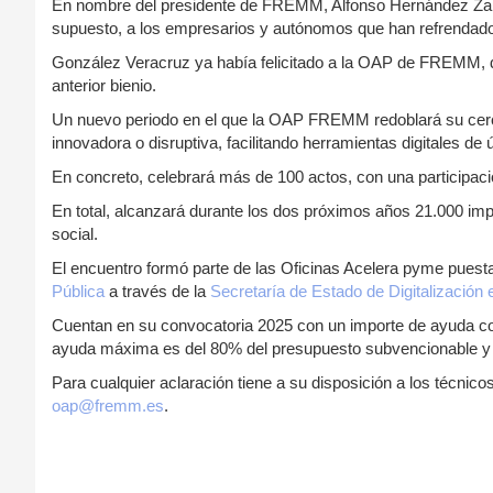
En nombre del presidente de FREMM, Alfonso Hernández Zapat
supuesto, a los empresarios y autónomos que han refrendado 
González Veracruz ya había felicitado a la OAP de FREMM, dur
anterior bienio.
Un nuevo periodo en el que la OAP FREMM redoblará su cercaní
innovadora o disruptiva, facilitando herramientas digitales de 
En concreto, celebrará más de 100 actos, con una participac
En total, alcanzará durante los dos próximos años 21.000 impac
social.
El encuentro formó parte de las Oficinas Acelera pyme pues
Pública
a través de la
Secretaría de Estado de Digitalización e I
Cuentan en su convocatoria 2025 con un importe de ayuda co
ayuda máxima es del 80% del presupuesto subvencionable y e
Para cualquier aclaración tiene a su disposición a los técnic
oap@fremm.es
.