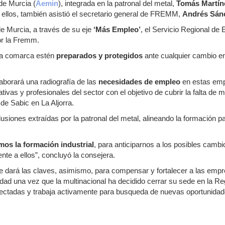
de Murcia (
Aemin
), integrada en la patronal del metal,
Tomás Martín
 ellos, también asistió el secretario general de FREMM,
Andrés Sán
de Murcia, a través de su eje
‘Más Empleo’
, el Servicio Regional de
or la Fremm.
 la comarca estén
preparados y protegidos
ante cualquier cambio en
aborará una radiografía de las
necesidades de empleo
en estas emp
ativas y profesionales del sector con el objetivo de cubrir la falta d
de Sabic en La Aljorra.
lusiones extraídas por la patronal del metal, alineando la formación p
os la formación industrial
, para anticiparnos a los posibles camb
te a ellos”, concluyó la consejera.
e dará las claves, asimismo, para compensar y fortalecer a las emp
idad una vez que la multinacional ha decidido cerrar su sede en la R
fectadas y trabaja activamente para busqueda de nuevas oportunidad